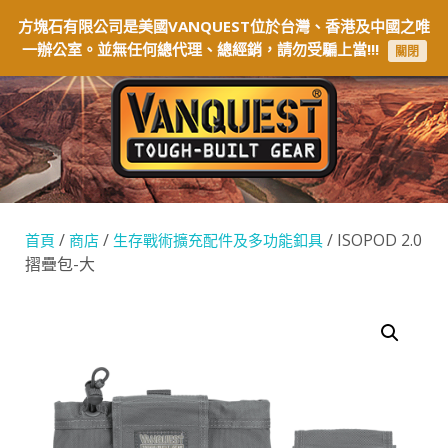
方塊石有限公司是美國VANQUEST位於台灣、香港及中國之唯
一辦公室。並無任何總代理、總經銷，請勿受騙上當!!!
關閉
/
/
/ ISOPOD 2.0
首頁
商店
生存戰術擴充配件及多功能釦具
摺疊包-大