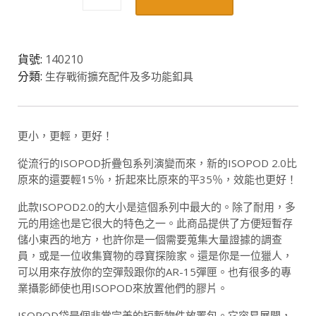
摺
疊
包-
貨號:
140210
大
分類:
生存戰術擴充配件及多功能釦具
數
量
更小，更輕，更好！
從流行的ISOPOD折疊包系列演變而來，新的ISOPOD 2.0比
原來的還要輕15％，折起來比原來的平35％，效能也更好！
此款ISOPOD2.0的大小是這個系列中最大的。除了耐用，多
元的用途也是它很大的特色之一。此商品提供了方便短暫存
儲小東西的地方，也許你是一個需要蒐集大量證據的調查
員，或是一位收集寶物的尋寶探險家。還是你是一位獵人，
可以用來存放你的空彈殼跟你的AR-15彈匣。也有很多的專
業攝影師使也用ISOPOD來放置他們的膠片。
ISOPOD袋是個非常完美的短暫物件放置包。它容易展開，