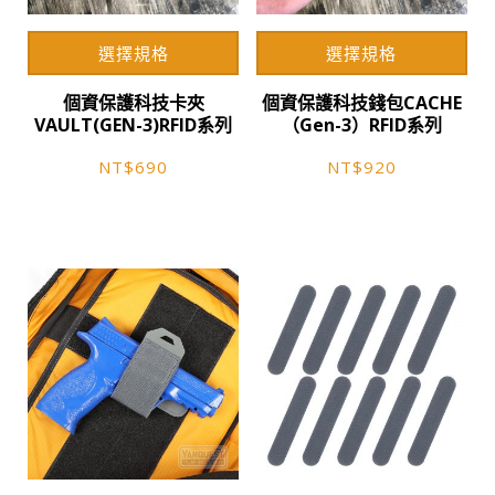
選擇規格
選擇規格
此
此
個資保護科技卡夾
個資保護科技錢包CACHE
產
產
VAULT(GEN-3)RFID系列
（Gen-3）RFID系列
品
品
有
有
NT$
690
NT$
920
多
多
種
種
款
款
式。
式。
可
可
在
在
產
產
品
品
頁
頁
面
面
選
選
擇
擇
選
選