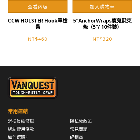
查看內容
加入購物車
項
項
CCW HOLSTER Hook單槍
5″AnchorWraps魔鬼氈束
帶
條（5“/ 10件裝）
NT$
460
NT$
320
常用連結
退換貨維修單
隱私權政策
網站使用條款
常見問題
如何選購?
經銷商