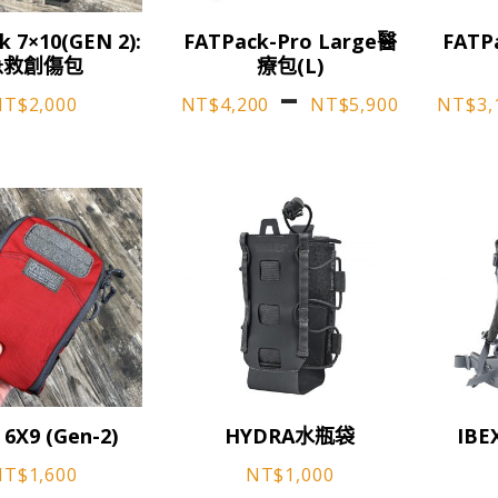
選
選
此
此
擇
擇
k 7×10(GEN 2):
FATPack-Pro Large醫
FATP
產
產
選
選
急救創傷包
療包(L)
品
品
項
項
價
–
NT$
2,000
有
NT$
4,200
NT$
5,900
有
NT$
3,
格
多
多
種
種
範
款
款
圍：
式。
式。
可
可
NT$4
在
在
到
產
產
NT$5
品
品
頁
頁
面
面
選
選
此
此
擇
擇
 6X9 (Gen-2)
HYDRA水瓶袋
IBE
產
產
選
選
品
品
NT$
1,600
NT$
1,000
項
項