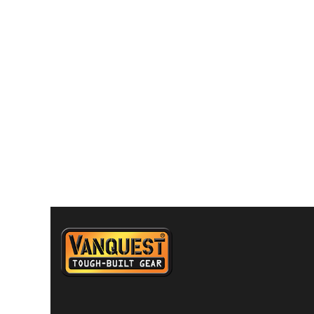
有
多
種
款
式。
可
在
產
品
頁
面
選
擇
選
項