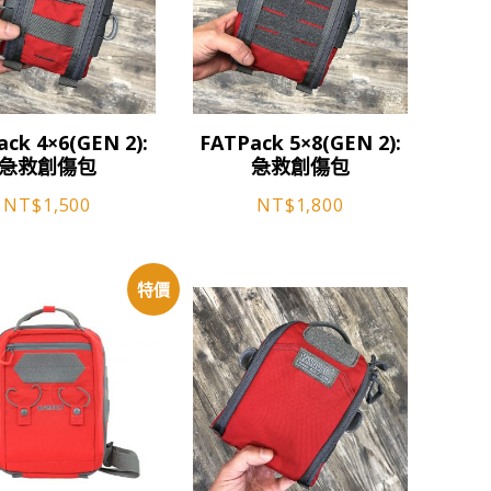
品
頁
面
選
此
擇
ck 4×6(GEN 2):
FATPack 5×8(GEN 2):
產
選
急救創傷包
急救創傷包
品
項
NT$
1,500
有
NT$
1,800
多
種
款
特價
式。
可
在
產
品
頁
面