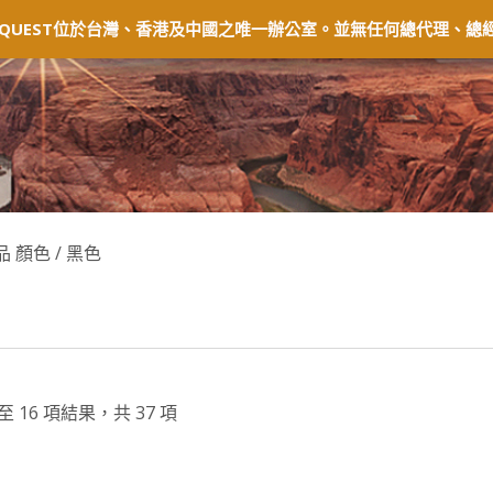
固及退貨
常見問題
經銷商
會員中心
QUEST位於台灣、香港及中國之唯一辦公室。並無任何總代理、總經
品 顏色 / 黑色
至 16 項結果，共 37 項