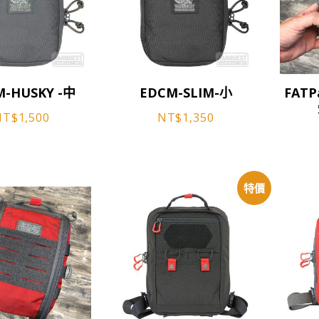
NT$6,500
品
品
頁
頁
面
面
選
選
此
此
擇
擇
M-HUSKY -中
EDCM-SLIM-小
FATPa
產
產
選
選
品
品
NT$
1,500
NT$
1,350
項
項
有
有
多
多
種
種
款
款
特價
式。
式。
可
可
在
在
產
產
品
品
頁
頁
面
面