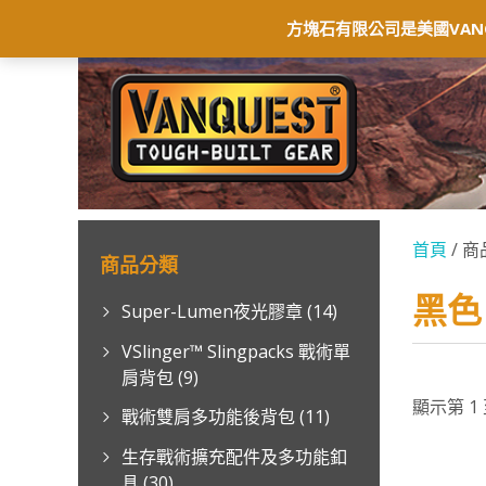
首頁
最新消息
商店
聯絡我們
保
方塊石有限公司是美國VAN
首頁
/ 商
商品分類
黑色
Super-Lumen夜光膠章
(14)
VSlinger™ Slingpacks 戰術單
肩背包
(9)
顯示第 1 
戰術雙肩多功能後背包
(11)
生存戰術擴充配件及多功能釦
具
(30)