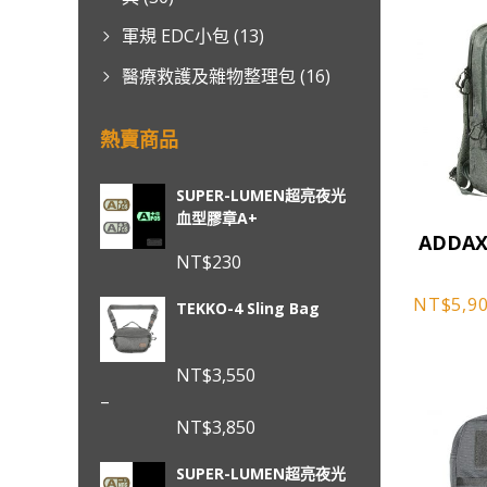
軍規 EDC小包
(13)
醫療救護及雜物整理包
(16)
熱賣商品
SUPER-LUMEN超亮夜光
血型膠章A+
此
ADDA
產
NT$
230
品
有
NT$
5,9
TEKKO-4 Sling Bag
多
種
NT$
3,550
款
–
式。
NT$
3,850
可
價
在
SUPER-LUMEN超亮夜光
格
產