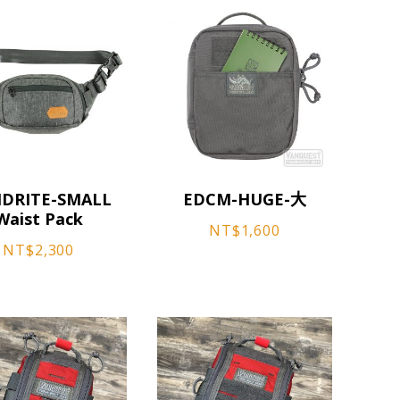
此
DRITE-SMALL
EDCM-HUGE-大
產
Waist Pack
品
NT$
1,600
NT$
2,300
有
多
種
款
式。
可
在
產