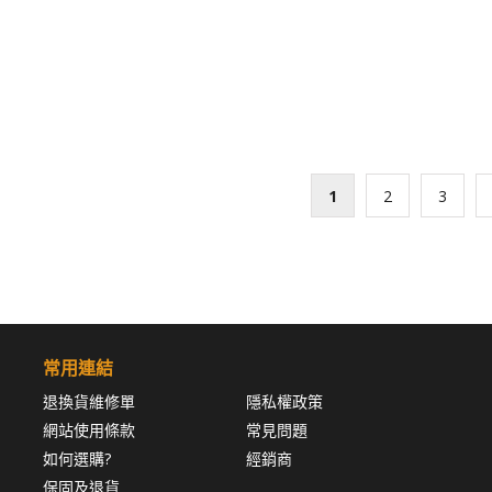
有
有
多
多
種
種
款
款
式。
式。
可
可
在
在
產
產
1
2
3
品
品
頁
頁
面
面
選
選
擇
擇
選
選
常用連結
項
項
退換貨維修單
隱私權政策
網站使用條款
常見問題
如何選購?
經銷商
保固及退貨