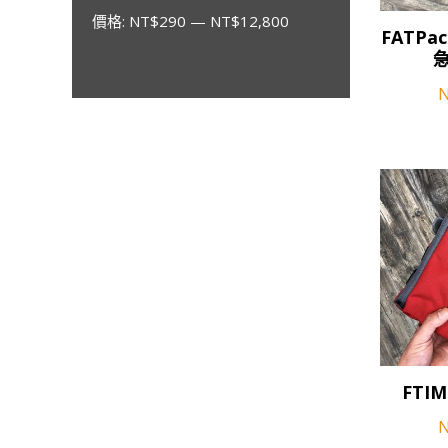
選
格
格
價格:
NT$290
—
NT$12,800
此
擇
FATPac
產
選
品
項
有
多
種
款
式。
可
在
產
品
頁
面
選
此
擇
FTIM
產
選
品
項