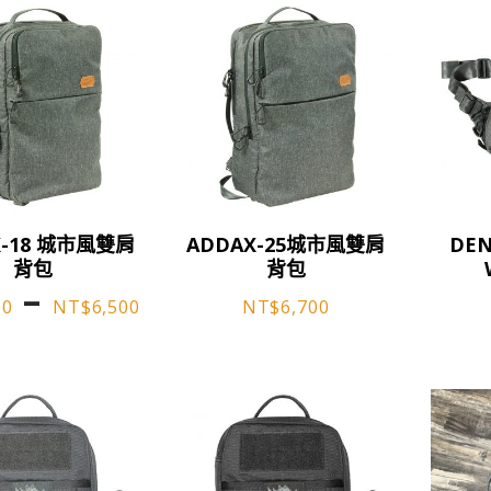
此
此
X-18 城市風雙肩
ADDAX-25城市風雙肩
DEN
產
產
背包
背包
品
品
價
–
00
NT$
6,500
有
NT$
6,700
有
格
多
多
種
種
範
款
款
圍：
式。
式。
可
可
NT$5,900
在
在
到
產
產