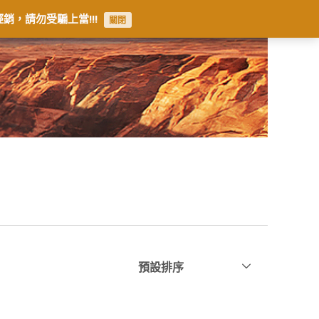
銷，請勿受騙上當!!!
關閉