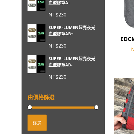
血型膠章A-
範
品
圍：
頁
NT$
230
NT$3,550
面
到
SUPER-LUMEN超亮夜光
選
NT$3,850
血型膠章AB+
此
擇
EDC
產
選
NT$
230
品
項
有
SUPER-LUMEN超亮夜光
多
血型膠章AB-
種
NT$
230
款
式。
可
由價格篩選
在
產
品
最
最
頁
篩選
低
高
面
價
價