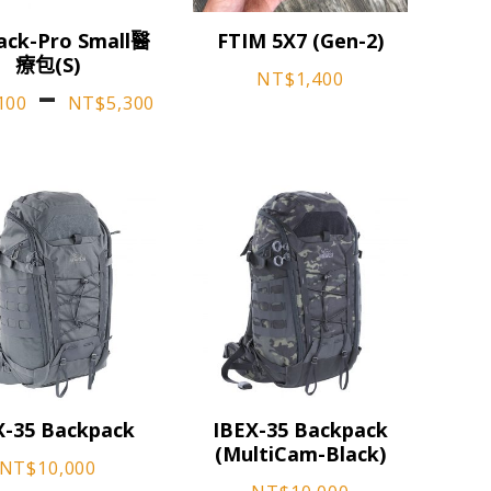
選
此
擇
ack-Pro Small醫
FTIM 5X7 (Gen-2)
產
選
療包(S)
品
NT$
1,400
項
價
–
100
NT$
5,300
有
格
多
種
範
款
圍：
式。
可
,200
NT$3,100
在
到
產
,900
NT$5,300
品
頁
面
選
擇
X-35 Backpack
IBEX-35 Backpack
選
(MultiCam-Black)
NT$
10,000
項