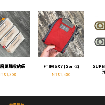
此
此
1 魔鬼氈收納袋
FTIM 5X7 (Gen-2)
SUP
產
產
品
品
NT$
1,300
NT$
1,400
有
有
多
多
種
種
款
款
式。
式。
常用連結