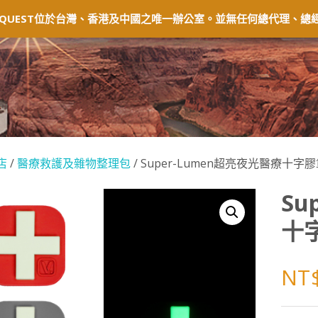
固及退貨
常見問題
經銷商
會員中心
QUEST位於台灣、香港及中國之唯一辦公室。並無任何總代理、總經
店
/
醫療救護及雜物整理包
/ Super-Lumen超亮夜光醫療十字
Su
十
NT