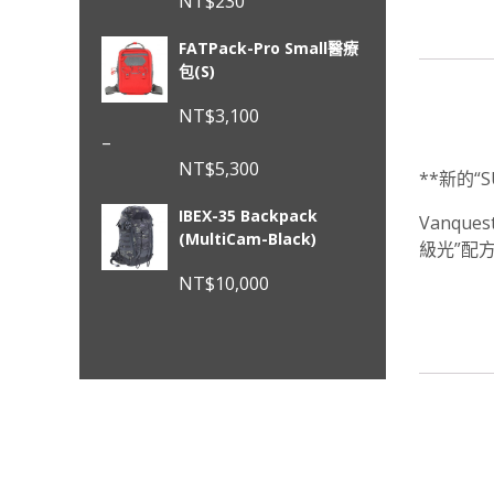
NT$
230
FATPack-Pro Small醫療
包(S)
NT$
3,100
–
NT$
5,300
**新的“
價
IBEX-35 Backpack
格
Vanqu
(MultiCam-Black)
範
級光”配
圍：
NT$
10,000
NT$3,100
到
NT$5,300