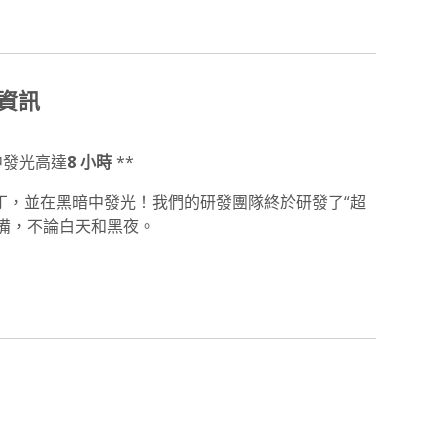
資訊
暗中發光高達
8 小時
**
ITD補丁，並在黑暗中發光！我們的研發團隊終於研發了“超
備，不論白天和黑夜。