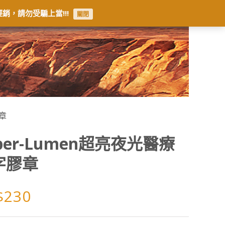
銷，請勿受騙上當!!!
關閉
膠章
per-Lumen超亮夜光醫療
字膠章
$
230