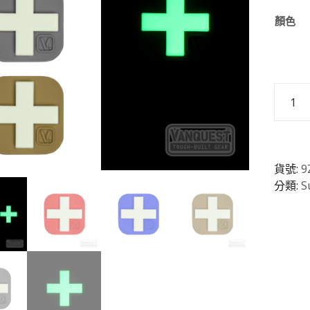
顏色
Super-
Lumen
超
亮
夜
貨號:
9
光
分類:
S
醫
療
十
字
膠
章
數
量