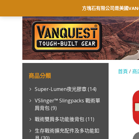
首頁
最新消息
商店
聯絡我們
保
方塊石有限公司是美國VAN
首頁
/
商
商品分類
Super-Lumen夜光膠章
(14)
VSlinger™ Slingpacks 戰術單
肩背包
(9)
戰術雙肩多功能後背包
(11)
生存戰術擴充配件及多功能釦
具
(30)