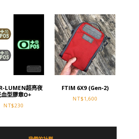
此
ER-LUMEN超亮夜
FTIM 6X9 (Gen-2)
產
光血型膠章O+
品
NT$
1,600
NT$
230
有
多
種
款
式。
我們的社群