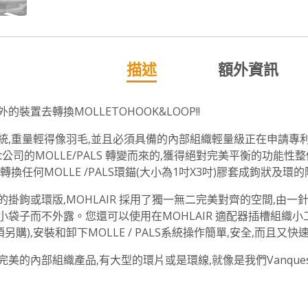
描述
額外資訊
裝置去轉換MOLLE­TO­HOOK­&­LOOP!!
,重量輕得像羽毛,並且必須具備的內部組織輕量級正在申請專利的MOHL­AI
est公司的MOLLE/PALS 轉變而來的,獲得絕對完美平衡的功能性整
轉換任何MOLLE /PALS環錨(大小為1吋X3吋)膠套成鉤狀及環
的掛鉤或環版,MOHL­AIR 採用了獨一無二完美對齊的空間,由
小袋子而不外露。您還可以使用在MOHL­AIR 適配器插槽組織小工
S(須另購),安裝和卸下MOLLE / PALS系統操作簡單,安全,而且又快速
美的內部組織產品,有大型的環片或是環線,就像是我們Vanquest的 I