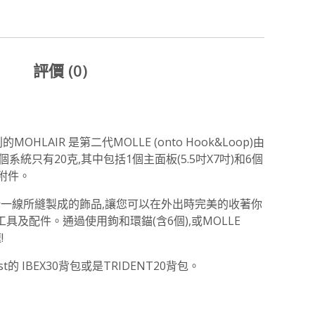
評價 (0)
R 是第二代MOLLE (onto Hook­&­Loop)由
個系統只有20克,其中包括1個主面板(5.5吋X7吋)和6個
的附件。
一針一線所縫製成的飾品,讓您可以在外出時完美的收著你
具及配件。通過使用鉤和環錨(含6個),或MOLLE
!
BEX­30背包或是TRIDENT­20背包。