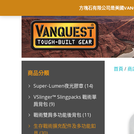
首頁
最新消息
商店
聯絡我們
保
方塊石有限公司是美國VAN
首頁
/
商
商品分類
Super-Lumen夜光膠章
(14)
VSlinger™ Slingpacks 戰術單
肩背包
(9)
戰術雙肩多功能後背包
(11)
生存戰術擴充配件及多功能釦
具
(30)