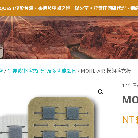
固及退貨
常見問題
經銷商
會員中心
QUEST位於台灣、香港及中國之唯一辦公室。並無任何總代理、總經
店
/
生存戰術擴充配件及多功能釦具
/ MOHL-AIR 模組擴充板
12 件庫
MO
NT