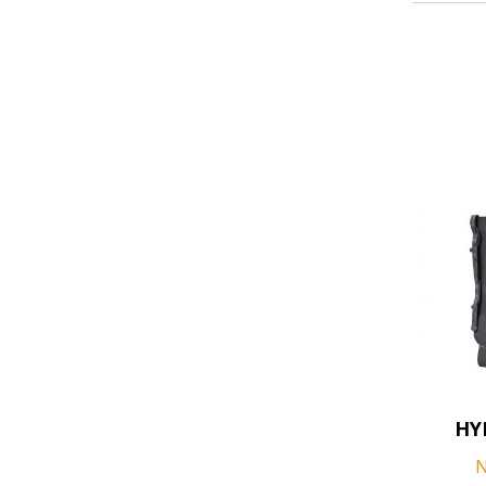
此
H
產
品