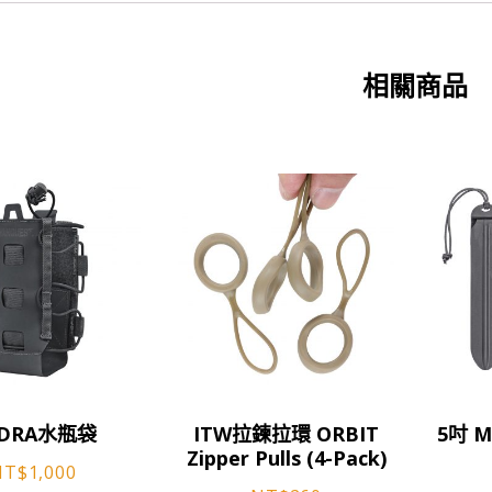
相關商品
此
此
YDRA水瓶袋
ITW拉鍊拉環 ORBIT
5吋 M
產
產
Zipper Pulls (4-Pack)
品
品
NT$
1,000