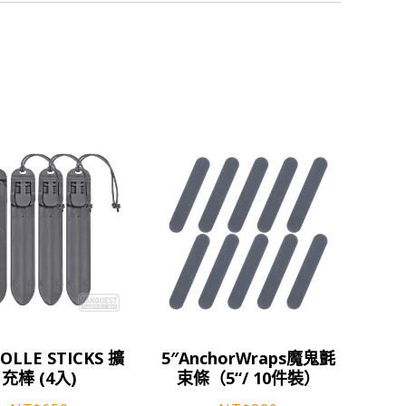
OLLE STICKS 擴
5″AnchorWraps魔鬼氈
充棒 (4入)
束條（5“/ 10件裝）