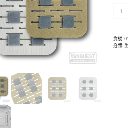
MOHL-
AIR
模
組
擴
貨號:
0
充
分類:
板
數
量