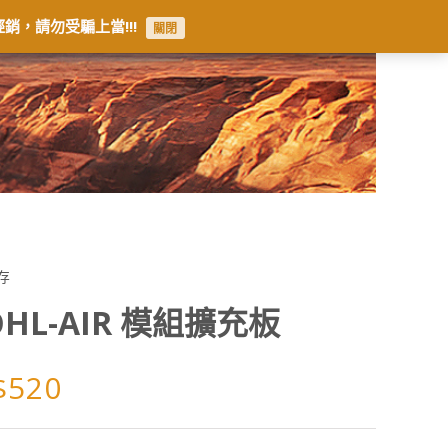
銷，請勿受騙上當!!!
關閉
存
HL-AIR 模組擴充板
$
520