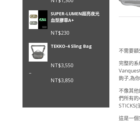
NT$
1,300
SUPER-LUMEN超亮夜光
血型膠章A+
NT$
230
TEKKO-4 Sling Bag
不需要額外的
完整的系統
NT$
3,550
Vanqu
–
鉤子,為你
NT$
3,850
價
不像其他
格
們所有的
範
STICK
圍：
NT$3,550
這是一個完
到
NT$3,850