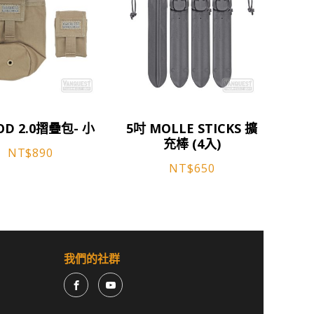
此
OD 2.0摺疊包- 小
5吋 MOLLE STICKS 擴
產
充棒 (4入)
品
NT$
890
有
NT$
650
多
種
款
式。
可
我們的社群
在
產
品