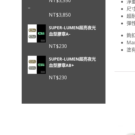
NT$
3,550
淨重
–
尺寸
NT$
3,850
超
價
彈
SUPER-LUMEN超亮夜光
格
血型膠章A-
鉤
範
Ma
圍：
NT$
230
塗
NT$3,550
到
SUPER-LUMEN超亮夜光
NT$3,850
血型膠章AB+
NT$
230