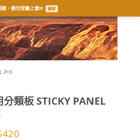
銷，請勿受騙上當!!!
關閉
 2×3
分類板 STICKY PANEL
3
$
420