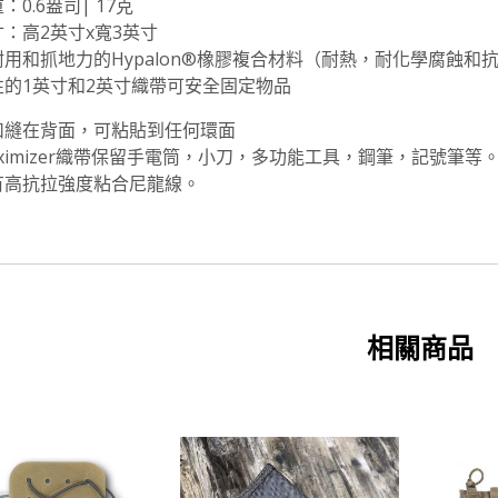
：0.6盎司| 17克
：高2英寸x寬3英寸
耐用和抓地力的Hypalon®橡膠複合材料（耐熱，耐化學腐蝕和
性的1英寸和2英寸織帶可安全固定物品
扣縫在背面，可粘貼到任何環面
ximizer織帶保留手電筒，小刀，多功能工具，鋼筆，記號筆等
有高抗拉強度粘合尼龍線。
相關商品