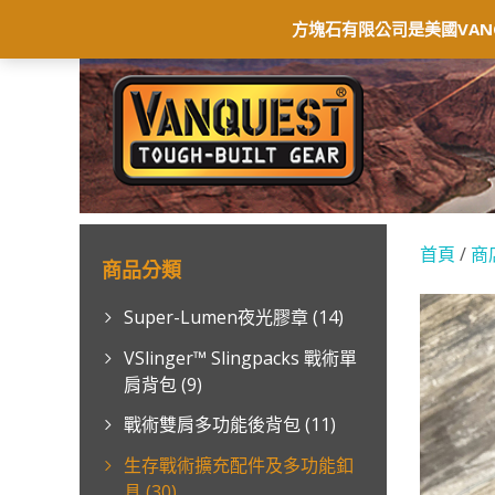
首頁
最新消息
商店
聯絡我們
保
方塊石有限公司是美國VAN
首頁
/
商
商品分類
Super-Lumen夜光膠章
(14)
VSlinger™ Slingpacks 戰術單
肩背包
(9)
戰術雙肩多功能後背包
(11)
生存戰術擴充配件及多功能釦
具
(30)