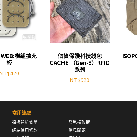
此
此
-WEB:模組擴充
個資保護科技錢包
ISOP
產
產
板
CACHE （Gen-3）RFID
品
品
系列
NT$
420
有
有
NT$
920
多
多
種
種
款
款
式。
式。
可
可
常用連結
在
在
退換貨維修單
隱私權政策
產
產
網站使用條款
常見問題
品
品