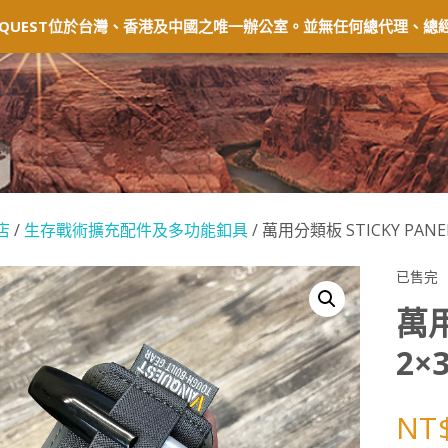
固及退貨
常見問題
經銷商
會員中心
QUEST位於台灣、香港及中國之唯一辦公室。並無任何總代理、總經
店
/
生存戰術擴充配件及多功能釦具
/ 萬用分類板 STICKY PANEL
已售完
萬用
2×
NT