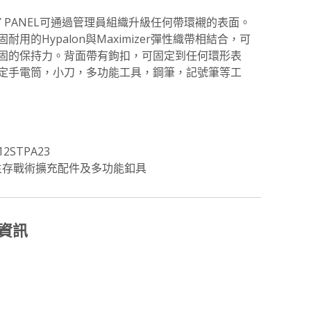
CKY PANEL可通過管理員組織升級任何帶環襯的表面。
耐用的Hypalon與Maximizer彈性織帶相結合，可
固的保持力。背面帶有鉤扣，可固定到任何環形表
定手電筒，小刀，多功能工具，鋼筆，記號筆等工
12STPA23
生存戰術擴充配件及多功能釦具
資訊