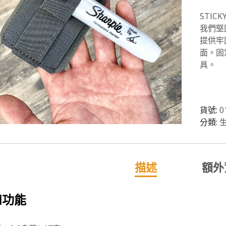
STI
我們堅固
提供牢
面。固
具。
貨號:
0
分類:
描述
額外
和功能