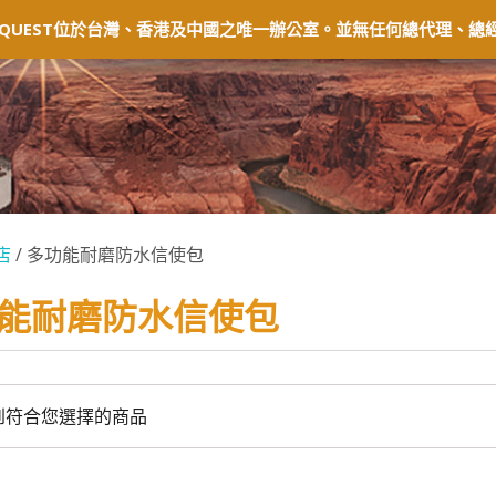
固及退貨
常見問題
經銷商
會員中心
QUEST位於台灣、香港及中國之唯一辦公室。並無任何總代理、總經
店
/ 多功能耐磨防水信使包
能耐磨防水信使包
到符合您選擇的商品