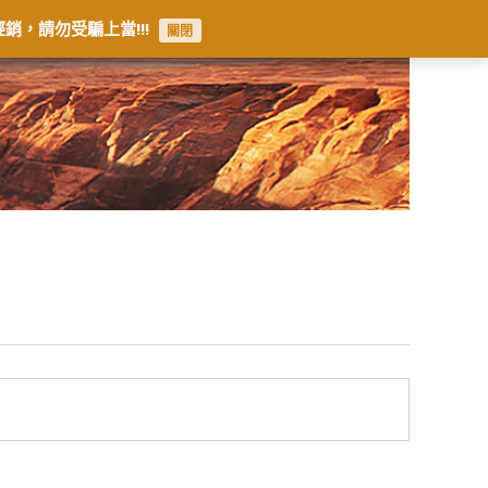
銷，請勿受騙上當!!!
關閉