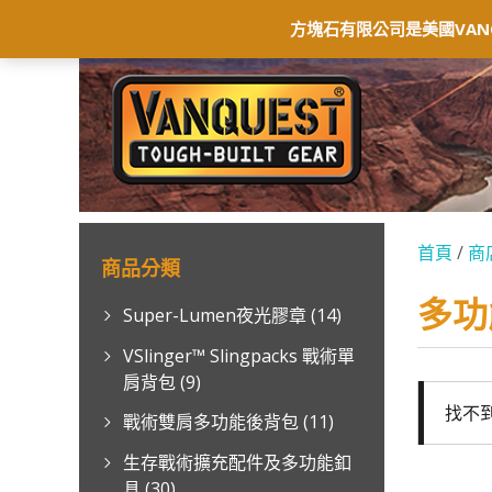
首頁
最新消息
商店
聯絡我們
保
方塊石有限公司是美國VAN
首頁
/
商
商品分類
多功
Super-Lumen夜光膠章
(14)
VSlinger™ Slingpacks 戰術單
肩背包
(9)
找不
戰術雙肩多功能後背包
(11)
生存戰術擴充配件及多功能釦
具
(30)