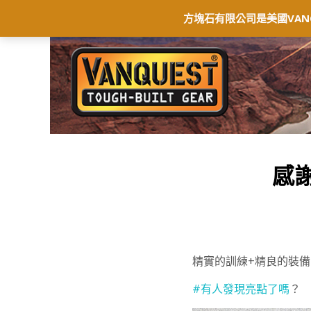
首頁
最新消息
商店
聯絡我們
保
方塊石有限公司是美國VAN
感謝
精實的訓練+精良的裝備
#有人發現亮點了嗎
？