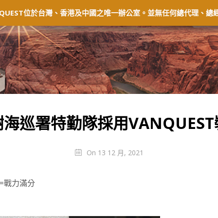
固及退貨
常見問題
經銷商
會員中心
QUEST位於台灣、香港及中國之唯一辦公室。並無任何總代理、總經
海巡署特勤隊採用VANQUEST
On 13 12 月, 2021
=戰力滿分