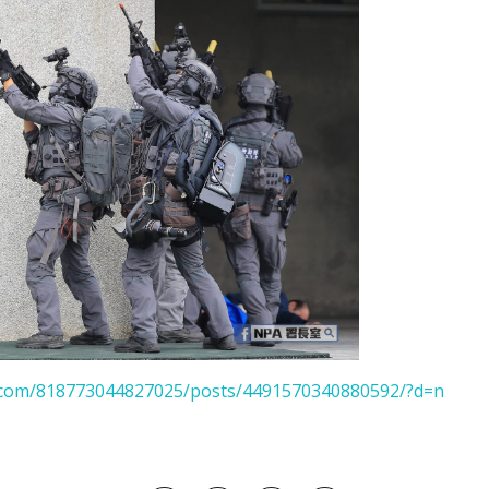
.com/818773044827025/posts/4491570340880592/?d=n