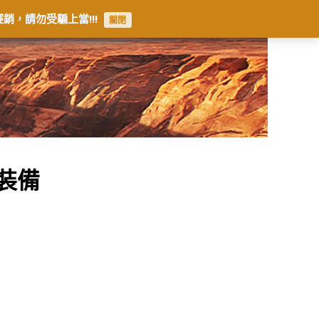
銷，請勿受騙上當!!!
關閉
裝備