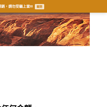
銷，請勿受騙上當!!!
關閉